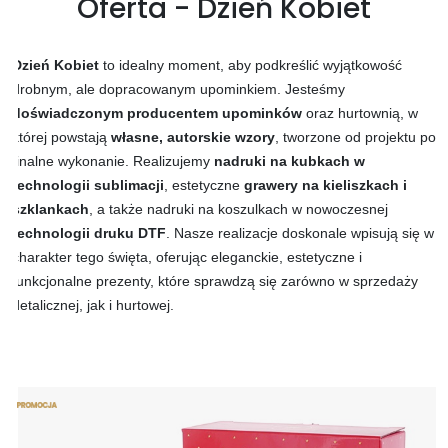
Oferta - Dzień Kobiet
Dzień Kobiet
to idealny moment, aby podkreślić wyjątkowość
drobnym, ale dopracowanym upominkiem. Jesteśmy
doświadczonym producentem upominków
oraz hurtownią, w
której powstają
własne, autorskie wzory
, tworzone od projektu po
finalne wykonanie. Realizujemy
nadruki na kubkach w
technologii sublimacji
, estetyczne
grawery na kieliszkach i
szklankach
, a także nadruki na koszulkach w nowoczesnej
technologii druku DTF
. Nasze realizacje doskonale wpisują się w
charakter tego święta, oferując eleganckie, estetyczne i
funkcjonalne prezenty, które sprawdzą się zarówno w sprzedaży
detalicznej, jak i hurtowej.