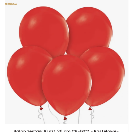
Balon zestaw 10 szt. 30 cm CB-1PCZ - Pastelowe-