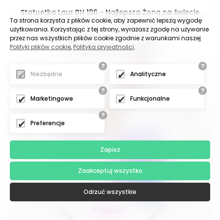
Statuetka Laur BH 106 - Najlepsza Żona na świecie
Ta strona korzysta z plików cookie, aby zapewnić lepszą wygodę
użytkowania. Korzystając z tej strony, wyrażasz zgodę na używanie
przez nas wszystkich plików cookie zgodnie z warunkami naszej
CENY WIDOCZNE PO ZALOGOWANIU
Polityki plików cookie
,
Polityka prywatności
.
?
?
Niezbędne
Analityczne
?
?
Marketingowe
Funkcjonalne
?
Preferencje
Zapisz
Zaakceptuj wszystko
Odrzuć wszystkie