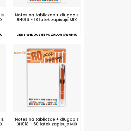
is
Notes na tabliczce + długopis
IX
BH014 - 18 latek zapisuje MIX
IU
CENY WIDOCZNE PO ZALOGOWANIU
is
Notes na tabliczce + długopis
IX
BH018 - 60 latek zapisuje MIX