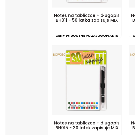
Notes na tabliczce + długopis
N
BH011 - 50 latka zapisuje MIX
B
CENY WIDOCZNE PO ZALOGOWANIU
C
Notes na tabliczce + długopis
N
BH015 - 30 latek zapisuje MIX
B