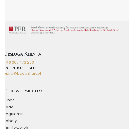
Obsługa Klienta
+48 607 473 233
Pn - Pt: 6.00 - 14.00
biuro@bogashurt.pl
O dowcipne.com
O nas
Rodo
Regulamin
Rabaty
Koszty wysyłki