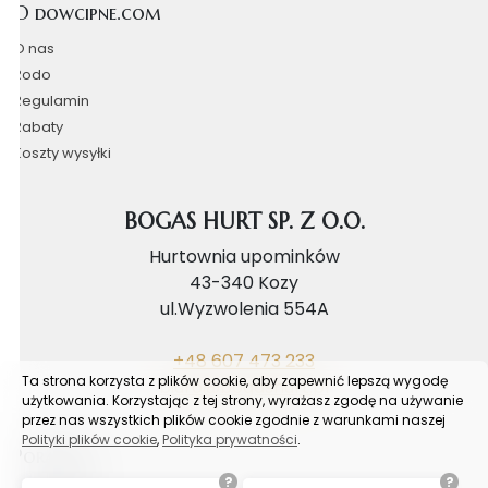
O dowcipne.com
O nas
Rodo
Regulamin
Rabaty
Koszty wysyłki
BOGAS HURT SP. Z O.O.
Hurtownia upominków
43-340 Kozy
ul.Wyzwolenia 554A
+48 607 473 233
Ta strona korzysta z plików cookie, aby zapewnić lepszą wygodę
biuro@bogashurt.pl
użytkowania. Korzystając z tej strony, wyrażasz zgodę na używanie
przez nas wszystkich plików cookie zgodnie z warunkami naszej
Polityki plików cookie
,
Polityka prywatności
.
Poradnik
?
?