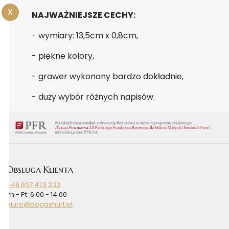
X
NAJWAŻNIEJSZE CECHY:
- wymiary: 13,5cm x 0,8cm,
- piękne kolory,
- grawer wykonany bardzo dokładnie,
- duży wybór różnych napisów.
Obsługa Klienta
+48 607 473 233
Pn - Pt: 6.00 - 14.00
biuro@bogashurt.pl