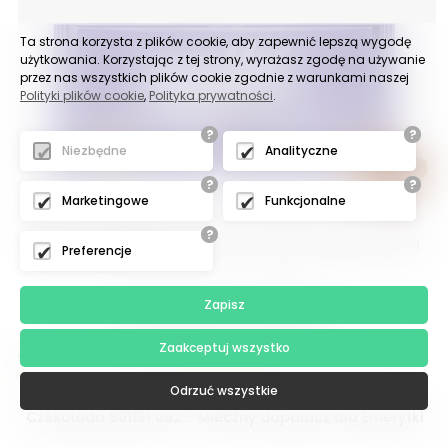
Ta strona korzysta z plików cookie, aby zapewnić lepszą wygodę
użytkowania. Korzystając z tej strony, wyrażasz zgodę na używanie
przez nas wszystkich plików cookie zgodnie z warunkami naszej
Polityki plików cookie
,
Polityka prywatności
.
?
?
Niezbędne
Analityczne
?
?
Marketingowe
Funkcjonalne
?
Czekolada 901191 091 - Mleczny dopalacz dla Emeryta
Preferencje
Zapisz
CENY WIDOCZNE PO ZALOGOWANIU
Zaakceptuj wszystko
Odrzuć wszystkie
Czekolada 901191 092 - Mleczny dopalacz dla Emerytki