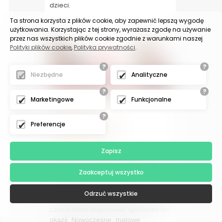
dzieci.
Ta strona korzysta z plików cookie, aby zapewnić lepszą wygodę
użytkowania. Korzystając z tej strony, wyrażasz zgodę na używanie
przez nas wszystkich plików cookie zgodnie z warunkami naszej
Polityki plików cookie
,
Polityka prywatności
.
?
?
Niezbędne
Analityczne
?
?
2026-04-20
Marketingowe
Funkcjonalne
Filiżanki z
?
urodzinowym
Preferencje
grawerem
Zapisz
Matowe filiżanki w intensywnym
odcieniu czerwieni to elegancki i
Zaakceptuj wszystko
osobisty pomysł na prezent. Każda z
nich posiada precyzyjny grawer
Odrzuć wszystkie
dostępny od 18 do 80 urodzin, dzięki
czemu łatwo dopasować upominek do
okazji. Nowoczesne, matowe