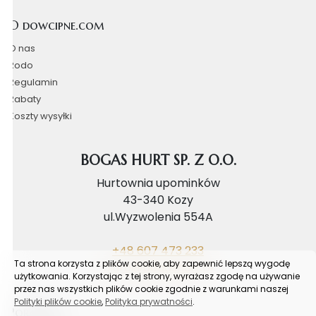
O dowcipne.com
O nas
Rodo
Regulamin
Rabaty
Koszty wysyłki
BOGAS HURT SP. Z O.O.
Hurtownia upominków
43-340 Kozy
ul.Wyzwolenia 554A
+48 607 473 233
Ta strona korzysta z plików cookie, aby zapewnić lepszą wygodę
biuro@bogashurt.pl
użytkowania. Korzystając z tej strony, wyrażasz zgodę na używanie
przez nas wszystkich plików cookie zgodnie z warunkami naszej
Polityki plików cookie
,
Polityka prywatności
.
Poradnik