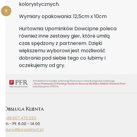
kolorystycznych.
X
Wymiary opakowania: 12,5cm x 10cm
Hurtownia Upominków Dowcipne poleca
również inne zestawy gier, które umilą
czas spędzony z partnerem. Dzięki
większemu wyborowi jest możliwość
dobrania pod siebie tego co lubimy i
oczekujemy od gry.
Obsługa Klienta
+48 607 473 233
Pn - Pt: 6.00 - 14.00
biuro@bogashurt.pl