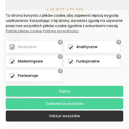
+48 607 473 233
Ta strona korzysta z plików cookie, aby zapewnić lepszą wygodę
biuro@bogashurt.pl
użytkowania. Korzystając z tej strony, wyrażasz zgodę na używanie
przez nas wszystkich plików cookie zgodnie z warunkami naszej
Polityki plików cookie
,
Polityka prywatności
.
Poradnik
?
?
Reklamacje
Niezbędne
Analityczne
FAQ
?
?
Samouczek
Marketingowe
Funkcjonalne
Blog
?
Preferencje
Odział tychy
Zapisz
Hurtownia upominków
43-100 Tychy
ul. Sadowa 6
Zaakceptuj wszystko
(sektor G-13)
Odrzuć wszystkie