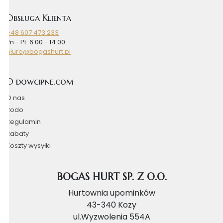
Obsługa Klienta
+48 607 473 233
Pn - Pt: 6.00 - 14.00
biuro@bogashurt.pl
O dowcipne.com
O nas
Rodo
Regulamin
Rabaty
Koszty wysyłki
BOGAS HURT SP. Z O.O.
Hurtownia upominków
43-340 Kozy
ul.Wyzwolenia 554A