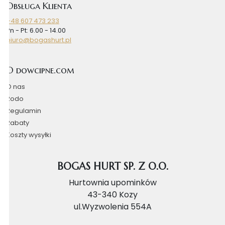
Obsługa Klienta
+48 607 473 233
Pn - Pt: 6.00 - 14.00
biuro@bogashurt.pl
O dowcipne.com
O nas
Rodo
Regulamin
Rabaty
Koszty wysyłki
BOGAS HURT SP. Z O.O.
Hurtownia upominków
43-340 Kozy
ul.Wyzwolenia 554A