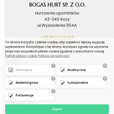
BOGAS HURT SP. Z O.O.
Hurtownia upominków
43-340 Kozy
ul.Wyzwolenia 554A
+48 607 473 233
Ta strona korzysta z plików cookie, aby zapewnić lepszą wygodę
biuro@bogashurt.pl
użytkowania. Korzystając z tej strony, wyrażasz zgodę na używanie
przez nas wszystkich plików cookie zgodnie z warunkami naszej
Polityki plików cookie
,
Polityka prywatności
.
Poradnik
?
?
Reklamacje
Niezbędne
Analityczne
FAQ
?
?
Samouczek
Marketingowe
Funkcjonalne
Blog
?
Preferencje
Odział tychy
Zapisz
Hurtownia upominków