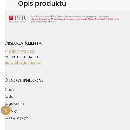
Opis produktu
Obsługa Klienta
+48 607 473 233
Pn - Pt: 6.00 - 14.00
biuro@bogashurt.pl
O dowcipne.com
O nas
Rodo
Regulamin
X
Rabaty
Koszty wysyłki