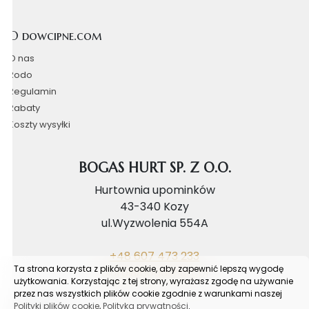
O dowcipne.com
O nas
Rodo
Regulamin
Rabaty
Koszty wysyłki
BOGAS HURT SP. Z O.O.
Hurtownia upominków
43-340 Kozy
ul.Wyzwolenia 554A
+48 607 473 233
Ta strona korzysta z plików cookie, aby zapewnić lepszą wygodę
biuro@bogashurt.pl
użytkowania. Korzystając z tej strony, wyrażasz zgodę na używanie
przez nas wszystkich plików cookie zgodnie z warunkami naszej
Polityki plików cookie
,
Polityka prywatności
.