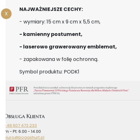
NAJWAŻNIEJSZE CECHY:
X
- wymiary: 15 cm x 9 cm x 5,5 cm,
- kamienny postument,
- laserowo grawerowany emblemat,
- zapakowana w folię ochronną.
Symbol produktu: PODK1
Obsługa Klienta
+48 607 473 233
Pn - Pt: 6.00 - 14.00
biuro@bogashurt.pl