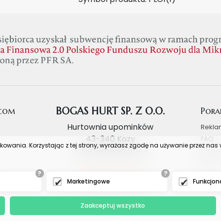
.com
BOGAS HURT SP. Z O.O.
Pora
Hurtownia upominków
Rekla
43-340 Kozy
FAQ
tkowania. Korzystając z tej strony, wyrażasz zgodę na używanie przez na
ul.Wyzwolenia 554A
Samo
Blog
+48 607 473 233
?
?
Marketingowe
Funkcjon
biuro@bogashurt.pl
Zaakceptuj wszystko