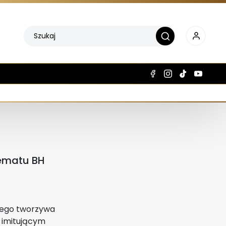
lematu BH
łego tworzywa
 imitującym