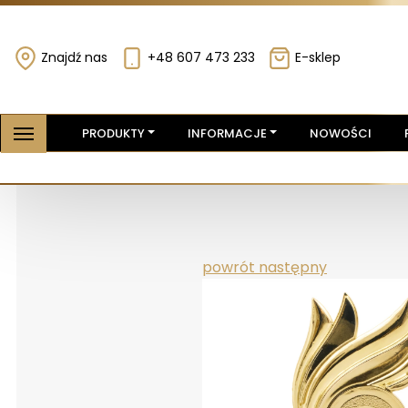
Znajdź nas
+48 607 473 233
E-sklep
PRODUKTY
INFORMACJE
NOWOŚCI
powrót
następny