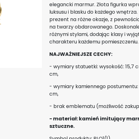
elegancki marmur. Złota figurka wp
luksusu i blasku do każdego wnętrza. 
prezent na różne okazje, z pewnośc
na twarzy obdarowanego. Doskonale
różnymi stylami, dodając klasy i wy
charakteru każdemu pomieszczeniu.
NAJWAŻNIEJSZE CECHY:
- wymiary statuetki: wysokość: 15,7 c
cm,
- wymiary kamiennego postumentu: 5
cm,
- brak emblematu (możliwość zakupie
- materiał: kamień imitujący ma
sztuczne.
Symbol produktu: PLO1(1)