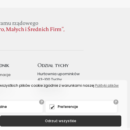
dnik
Odział tychy
Hurtownia upominków
macje
43-100 Tychy
ul. Sadowa 6
s wszystkich plików cookie zgodnie z warunkami naszej
Polityki plików
uczek
(sektor G-13)
?
?
alne
Preferencje
Odrzuć wszystkie