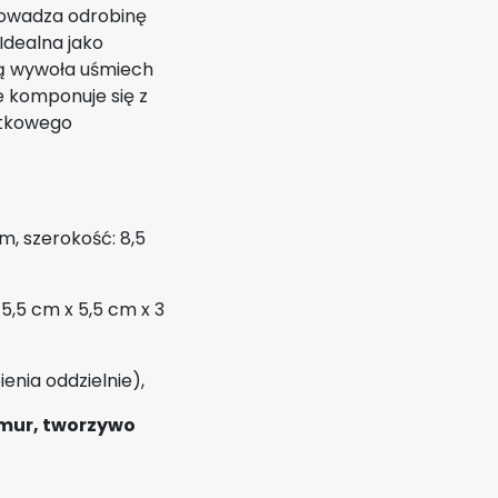
rowadza odrobinę
Idealna jako
ią wywoła uśmiech
 komponuje się z
jątkowego
m, szerokość: 8,5
,5 cm x 5,5 cm x 3
nia oddzielnie),
rmur, tworzywo