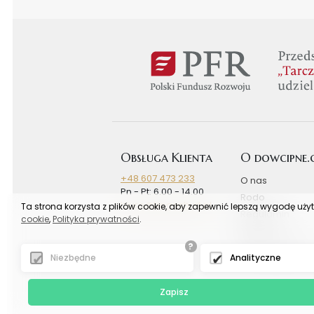
Obsługa Klienta
O dowcipne
+48 607 473 233
O nas
Pn - Pt: 6.00 - 14.00
Rodo
biuro@bogashurt.pl
Ta strona korzysta z plików cookie, aby zapewnić lepszą wygodę uży
Regulamin
cookie
,
Polityka prywatności
.
Rabaty
?
Koszty wysyłki
Niezbędne
Analityczne
Zapisz