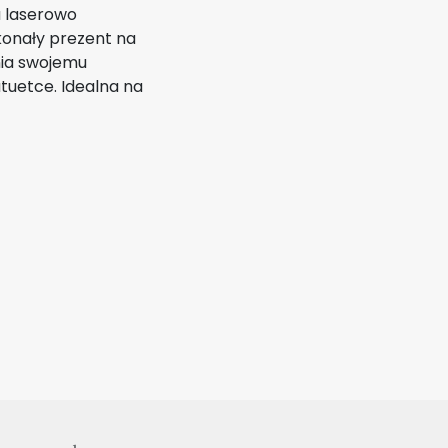
 laserowo
onały prezent na
enia swojemu
atuetce. Idealna na