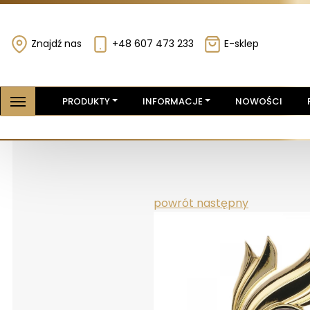
Znajdź nas
+48 607 473 233
E-sklep
PRODUKTY
INFORMACJE
NOWOŚCI
powrót
następny