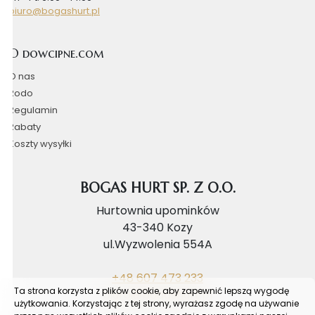
biuro@bogashurt.pl
O dowcipne.com
O nas
Rodo
Regulamin
Rabaty
Koszty wysyłki
BOGAS HURT SP. Z O.O.
Hurtownia upominków
43-340 Kozy
ul.Wyzwolenia 554A
+48 607 473 233
Ta strona korzysta z plików cookie, aby zapewnić lepszą wygodę
biuro@bogashurt.pl
użytkowania. Korzystając z tej strony, wyrażasz zgodę na używanie