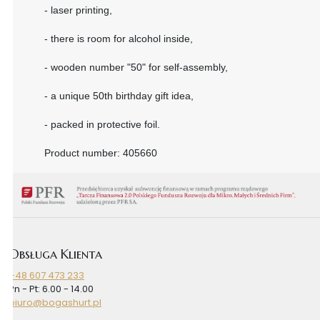
- laser printing,
- there is room for alcohol inside,
- wooden number "50" for self-assembly,
- a unique 50th birthday gift idea,
- packed in protective foil.
Product number: 405660
Obsługa Klienta
+48 607 473 233
Pn - Pt: 6.00 - 14.00
biuro@bogashurt.pl