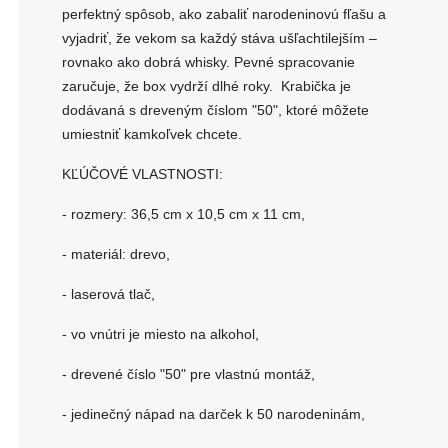
perfektný spôsob, ako zabaliť narodeninovú fľašu a
vyjadriť, že vekom sa každý stáva ušľachtilejším –
rovnako ako dobrá whisky. Pevné spracovanie
zaručuje, že box vydrží dlhé roky. Krabička je
dodávaná s dreveným číslom "50", ktoré môžete
umiestniť kamkoľvek chcete.
KĽÚČOVÉ VLASTNOSTI:
- rozmery: 36,5 cm x 10,5 cm x 11 cm,
- materiál: drevo,
- laserová tlač,
- vo vnútri je miesto na alkohol,
- drevené číslo "50" pre vlastnú montáž,
- jedinečný nápad na darček k 50 narodeninám,