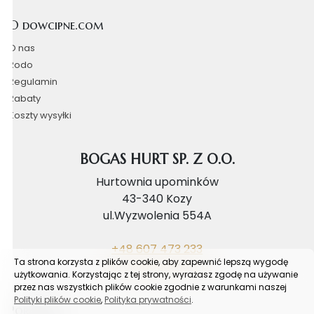
O dowcipne.com
O nas
Rodo
Regulamin
Rabaty
Koszty wysyłki
BOGAS HURT SP. Z O.O.
Hurtownia upominków
43-340 Kozy
ul.Wyzwolenia 554A
+48 607 473 233
Ta strona korzysta z plików cookie, aby zapewnić lepszą wygodę
biuro@bogashurt.pl
użytkowania. Korzystając z tej strony, wyrażasz zgodę na używanie
przez nas wszystkich plików cookie zgodnie z warunkami naszej
Polityki plików cookie
,
Polityka prywatności
.
Poradnik