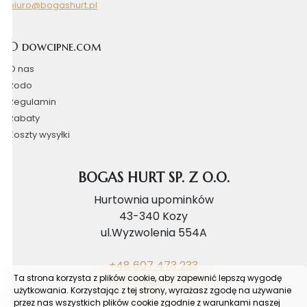
biuro@bogashurt.pl
O dowcipne.com
O nas
Rodo
Regulamin
Rabaty
Koszty wysyłki
BOGAS HURT SP. Z O.O.
Hurtownia upominków
43-340 Kozy
ul.Wyzwolenia 554A
+48 607 473 233
Ta strona korzysta z plików cookie, aby zapewnić lepszą wygodę
biuro@bogashurt.pl
użytkowania. Korzystając z tej strony, wyrażasz zgodę na używanie
przez nas wszystkich plików cookie zgodnie z warunkami naszej