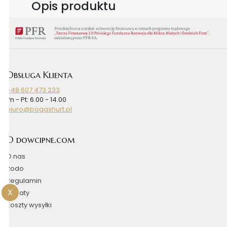
Opis produktu
Obsługa Klienta
+48 607 473 233
Pn - Pt: 6.00 - 14.00
biuro@bogashurt.pl
O dowcipne.com
O nas
Rodo
Regulamin
X
Rabaty
Koszty wysyłki