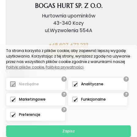
BOGAS HURT SP. Z O.O.
Hurtownia upominków
43-340 Kozy
ul.Wyzwolenia 554A
+48 607 473 233
Ta strona korzysta z plików cookie, aby zapewnić lepszą wygodę
biuro@bogashurt.pl
użytkowania. Korzystając z tej strony, wyrażasz zgodę na używanie
przez nas wszystkich plików cookie zgodnie z warunkami naszej
Polityki plików cookie
,
Polityka prywatności
.
Poradnik
?
?
Reklamacje
Niezbędne
Analityczne
FAQ
?
?
Samouczek
Marketingowe
Funkcjonalne
Blog
?
Preferencje
Odział tychy
Zapisz
Hurtownia upominków