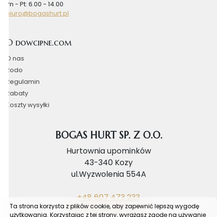
Pn - Pt: 6.00 - 14.00
biuro@bogashurt.pl
O dowcipne.com
O nas
Rodo
Regulamin
Rabaty
Koszty wysyłki
BOGAS HURT SP. Z O.O.
Hurtownia upominków
43-340 Kozy
ul.Wyzwolenia 554A
+48 607 473 233
Ta strona korzysta z plików cookie, aby zapewnić lepszą wygodę
biuro@bogashurt.pl
użytkowania. Korzystając z tej strony, wyrażasz zgodę na używanie