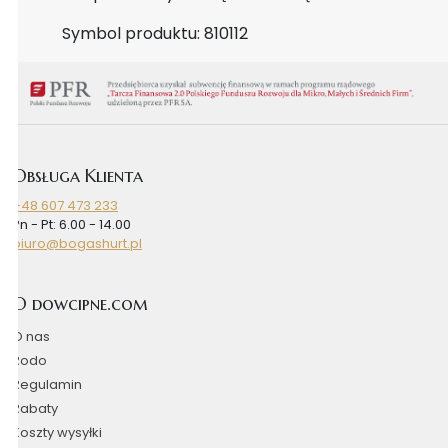
Symbol produktu: 810112
Obsługa Klienta
+48 607 473 233
Pn - Pt: 6.00 - 14.00
biuro@bogashurt.pl
O dowcipne.com
O nas
Rodo
Regulamin
Rabaty
Koszty wysyłki