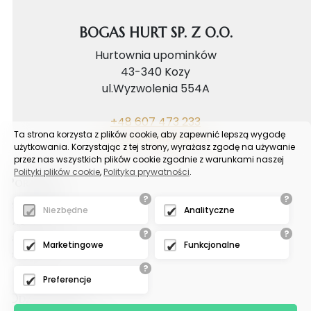
BOGAS HURT SP. Z O.O.
Hurtownia upominków
43-340 Kozy
ul.Wyzwolenia 554A
+48 607 473 233
Ta strona korzysta z plików cookie, aby zapewnić lepszą wygodę
biuro@bogashurt.pl
użytkowania. Korzystając z tej strony, wyrażasz zgodę na używanie
przez nas wszystkich plików cookie zgodnie z warunkami naszej
Polityki plików cookie
,
Polityka prywatności
.
Poradnik
?
?
Reklamacje
Niezbędne
Analityczne
FAQ
?
?
Samouczek
Marketingowe
Funkcjonalne
Blog
?
Preferencje
Odział tychy