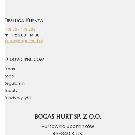
Obsługa Klienta
+48 607 473 233
Pn - Pt: 6.00 - 14.00
biuro@bogashurt.pl
O dowcipne.com
O nas
Rodo
Regulamin
Rabaty
Koszty wysyłki
BOGAS HURT SP. Z O.O.
Hurtownia upominków
43-340 Kozy