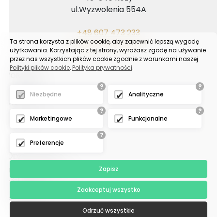
ul.Wyzwolenia 554A
+48 607 473 233
Ta strona korzysta z plików cookie, aby zapewnić lepszą wygodę
biuro@bogashurt.pl
użytkowania. Korzystając z tej strony, wyrażasz zgodę na używanie
przez nas wszystkich plików cookie zgodnie z warunkami naszej
Polityki plików cookie
,
Polityka prywatności
.
Poradnik
?
?
Reklamacje
Niezbędne
Analityczne
FAQ
?
?
Samouczek
Marketingowe
Funkcjonalne
Blog
?
Preferencje
Odział tychy
Zapisz
Hurtownia upominków
43-100 Tychy
ul. Sadowa 6
Zaakceptuj wszystko
(sektor G-13)
Odrzuć wszystkie