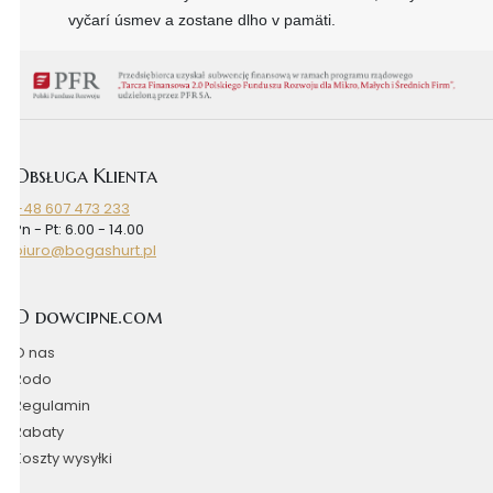
vyčarí úsmev a zostane dlho v pamäti.
Obsługa Klienta
+48 607 473 233
Pn - Pt: 6.00 - 14.00
biuro@bogashurt.pl
O dowcipne.com
O nas
Rodo
Regulamin
Rabaty
Koszty wysyłki