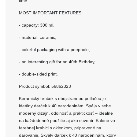
time.
MOST IMPORTANT FEATURES:
- capacity: 300 ml,
- material: ceramic,
- colorful packaging with a peephole,
- an interesting gift for an 40th Birthday,
- double-sided print.
Product symbol: 56862323
Keramický hrnček s obojstrannou potlačou je
ideálny darček k 40 narodeninám. Spája v sebe
moderný dizajn, odolnosť a praktickosť – ideálne
na každodenné použitie aj ako suvenír. Balené vo
farebnej krabici s okienkom, pripravené na
darovanie. Skvelý darček k 40 narodeninám, ktorý