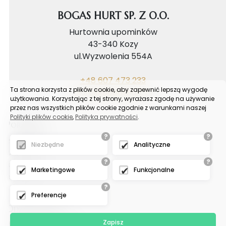
BOGAS HURT SP. Z O.O.
Hurtownia upominków
43-340 Kozy
ul.Wyzwolenia 554A
+48 607 473 233
Ta strona korzysta z plików cookie, aby zapewnić lepszą wygodę
biuro@bogashurt.pl
użytkowania. Korzystając z tej strony, wyrażasz zgodę na używanie
przez nas wszystkich plików cookie zgodnie z warunkami naszej
Polityki plików cookie
,
Polityka prywatności
.
Poradnik
?
?
Reklamacje
Niezbędne
Analityczne
FAQ
?
?
Samouczek
Marketingowe
Funkcjonalne
Blog
?
Preferencje
Odział tychy
Zapisz
Hurtownia upominków