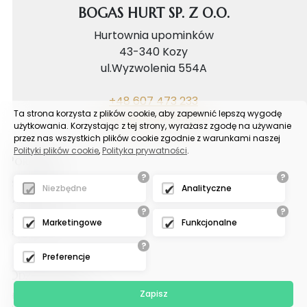
BOGAS HURT SP. Z O.O.
Hurtownia upominków
43-340 Kozy
ul.Wyzwolenia 554A
+48 607 473 233
Ta strona korzysta z plików cookie, aby zapewnić lepszą wygodę
biuro@bogashurt.pl
użytkowania. Korzystając z tej strony, wyrażasz zgodę na używanie
przez nas wszystkich plików cookie zgodnie z warunkami naszej
Polityki plików cookie
,
Polityka prywatności
.
Poradnik
?
?
Reklamacje
Niezbędne
Analityczne
FAQ
?
?
Samouczek
Marketingowe
Funkcjonalne
Blog
?
Preferencje
Odział tychy
Zapisz
Hurtownia upominków