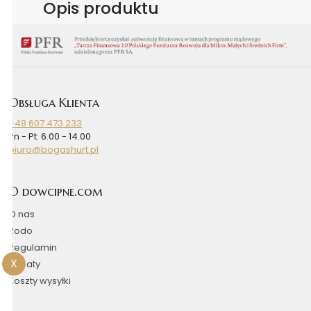
Opis produktu
Obsługa Klienta
+48 607 473 233
Pn - Pt: 6.00 - 14.00
biuro@bogashurt.pl
O dowcipne.com
O nas
Rodo
Regulamin
X
Rabaty
Koszty wysyłki