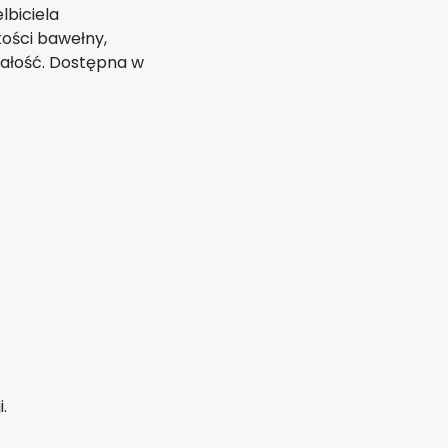
lbiciela
kości bawełny,
wałość. Dostępna w
.