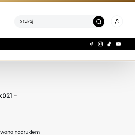
K021 -
rowana nadrukiem