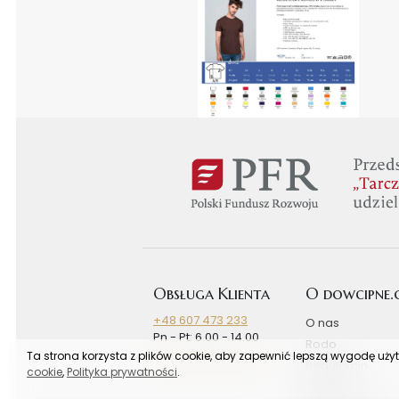
Obsługa Klienta
O dowcipne
+48 607 473 233
O nas
Pn - Pt: 6.00 - 14.00
Rodo
biuro@bogashurt.pl
Ta strona korzysta z plików cookie, aby zapewnić lepszą wygodę uży
Regulamin
cookie
,
Polityka prywatności
.
Rabaty