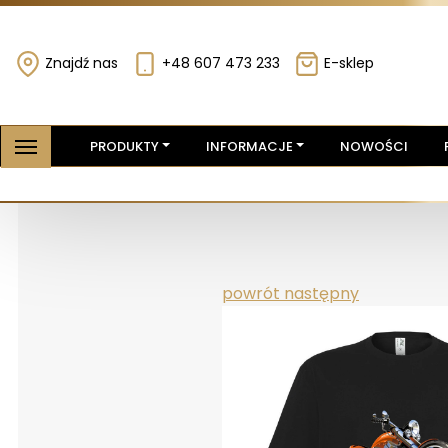
Znajdź nas
+48 607 473 233
E-sklep
PRODUKTY
INFORMACJE
NOWOŚCI
powrót
następny