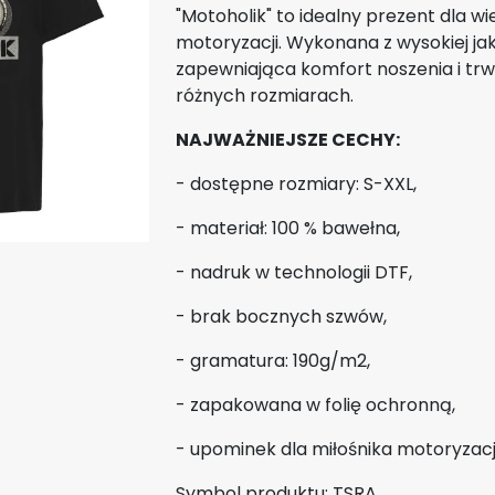
"Motoholik" to idealny prezent dla wie
motoryzacji. Wykonana z wysokiej ja
zapewniająca komfort noszenia i tr
różnych rozmiarach.
NAJWAŻNIEJSZE CECHY:
- dostępne rozmiary: S-XXL,
- materiał: 100 % bawełna,
- nadruk w technologii DTF,
- brak bocznych szwów,
- gramatura: 190g/m2,
- zapakowana w folię ochronną,
- upominek dla miłośnika motoryzacji
Symbol produktu: TSRA