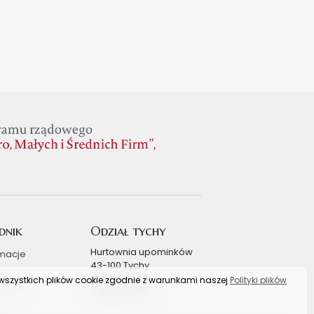
dnik
Odział tychy
Hurtownia upominków
macje
43-100 Tychy
ul. Sadowa 6
s wszystkich plików cookie zgodnie z warunkami naszej
Polityki plików
uczek
(sektor G-13)