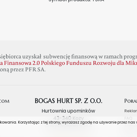
.com
BOGAS HURT SP. Z O.O.
Pora
Hurtownia upominków
Rekla
43-340 Kozy
FAQ
tkowania. Korzystając z tej strony, wyrażasz zgodę na używanie przez na
ul.Wyzwolenia 554A
Samo
Blog