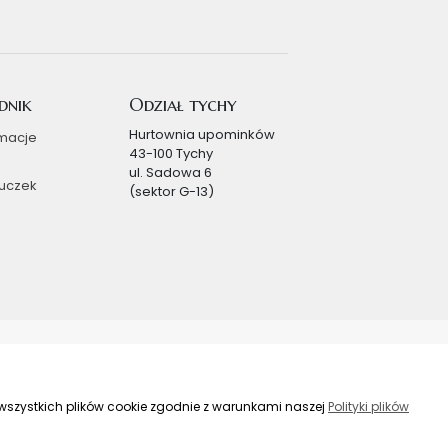
dnik
Odział tychy
Hurtownia upominków
macje
43-100 Tychy
ul. Sadowa 6
uczek
(sektor G-13)
s wszystkich plików cookie zgodnie z warunkami naszej
Polityki plików