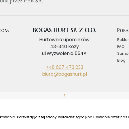
.com
BOGAS HURT SP. Z O.O.
Pora
Hurtownia upominków
Rekla
43-340 Kozy
FAQ
ul.Wyzwolenia 554A
Samo
Blog
+48 607 473 233
biuro@bogashurt.pl
tkowania. Korzystając z tej strony, wyrażasz zgodę na używanie przez na