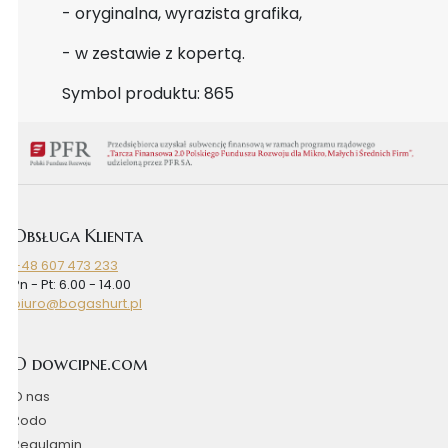
- oryginalna, wyrazista grafika,
- w zestawie z kopertą.
Symbol produktu: 865
Obsługa Klienta
+48 607 473 233
Pn - Pt: 6.00 - 14.00
biuro@bogashurt.pl
O dowcipne.com
O nas
Rodo
Regulamin