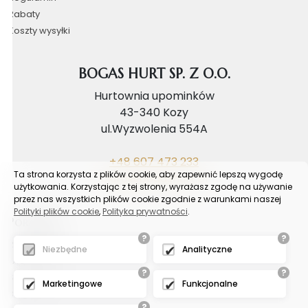
Rabaty
Koszty wysyłki
BOGAS HURT SP. Z O.O.
Hurtownia upominków
43-340 Kozy
ul.Wyzwolenia 554A
+48 607 473 233
Ta strona korzysta z plików cookie, aby zapewnić lepszą wygodę
biuro@bogashurt.pl
użytkowania. Korzystając z tej strony, wyrażasz zgodę na używanie
przez nas wszystkich plików cookie zgodnie z warunkami naszej
Polityki plików cookie
,
Polityka prywatności
.
Poradnik
?
?
Reklamacje
Niezbędne
Analityczne
FAQ
?
?
Samouczek
Marketingowe
Funkcjonalne
Blog
?