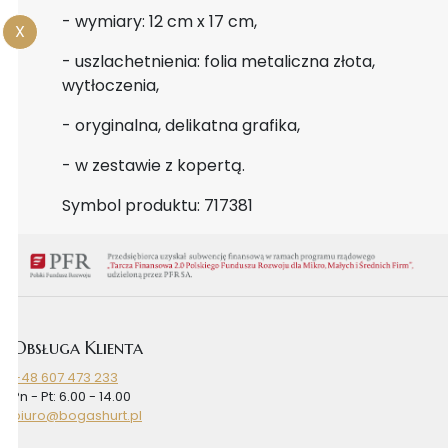
- wymiary: 12 cm x 17 cm,
X
- uszlachetnienia: folia metaliczna złota,
wytłoczenia,
- oryginalna, delikatna grafika,
- w zestawie z kopertą.
Symbol produktu: 717381
Obsługa Klienta
+48 607 473 233
Pn - Pt: 6.00 - 14.00
biuro@bogashurt.pl