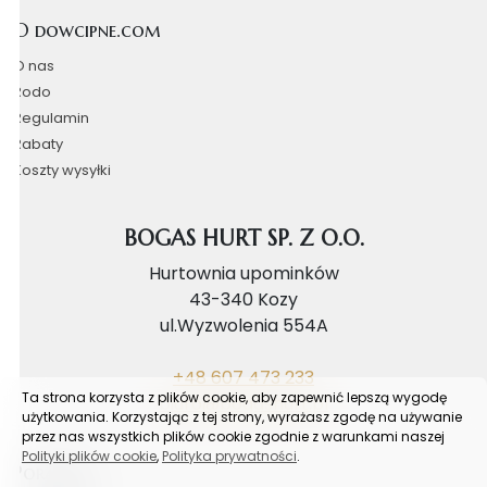
O dowcipne.com
O nas
Rodo
Regulamin
Rabaty
Koszty wysyłki
BOGAS HURT SP. Z O.O.
Hurtownia upominków
43-340 Kozy
ul.Wyzwolenia 554A
+48 607 473 233
Ta strona korzysta z plików cookie, aby zapewnić lepszą wygodę
biuro@bogashurt.pl
użytkowania. Korzystając z tej strony, wyrażasz zgodę na używanie
przez nas wszystkich plików cookie zgodnie z warunkami naszej
Polityki plików cookie
,
Polityka prywatności
.
Poradnik