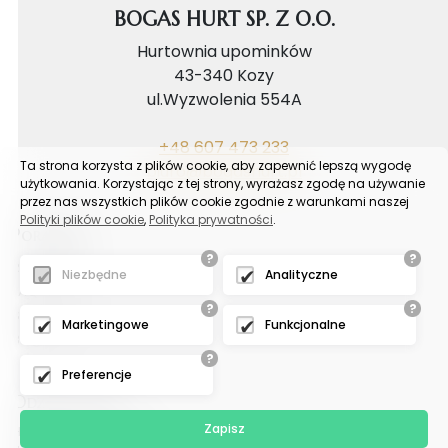
BOGAS HURT SP. Z O.O.
Hurtownia upominków
43-340 Kozy
ul.Wyzwolenia 554A
+48 607 473 233
Ta strona korzysta z plików cookie, aby zapewnić lepszą wygodę
biuro@bogashurt.pl
użytkowania. Korzystając z tej strony, wyrażasz zgodę na używanie
przez nas wszystkich plików cookie zgodnie z warunkami naszej
Polityki plików cookie
,
Polityka prywatności
.
Poradnik
?
?
Reklamacje
Niezbędne
Analityczne
FAQ
?
?
Samouczek
Marketingowe
Funkcjonalne
Blog
?
Preferencje
Odział tychy
Zapisz
Hurtownia upominków