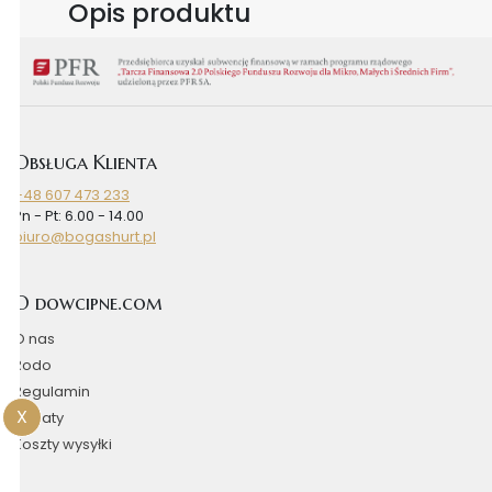
Opis produktu
Obsługa Klienta
+48 607 473 233
Pn - Pt: 6.00 - 14.00
biuro@bogashurt.pl
O dowcipne.com
O nas
Rodo
Regulamin
X
Rabaty
Koszty wysyłki