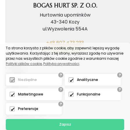
BOGAS HURT SP. Z O.O.
Hurtownia upominków
43-340 Kozy
ul.Wyzwolenia 554A
+48 607 473 233
Ta strona korzysta z plików cookie, aby zapewnić lepszą wygodę
biuro@bogashurt.pl
użytkowania. Korzystając z tej strony, wyrażasz zgodę na używanie
przez nas wszystkich plików cookie zgodnie z warunkami naszej
Polityki plików cookie
,
Polityka prywatności
.
Poradnik
?
?
Reklamacje
Niezbędne
Analityczne
FAQ
?
?
Samouczek
Marketingowe
Funkcjonalne
Blog
?
Preferencje
Odział tychy
Zapisz
Hurtownia upominków