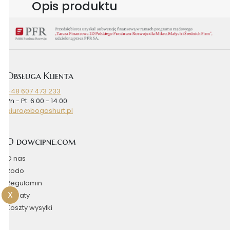
Opis produktu
Obsługa Klienta
+48 607 473 233
Pn - Pt: 6.00 - 14.00
biuro@bogashurt.pl
O dowcipne.com
O nas
Rodo
Regulamin
X
Rabaty
Koszty wysyłki