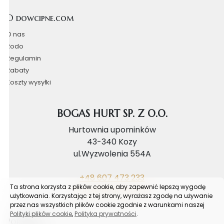
O dowcipne.com
O nas
Rodo
Regulamin
Rabaty
Koszty wysyłki
BOGAS HURT SP. Z O.O.
Hurtownia upominków
43-340 Kozy
ul.Wyzwolenia 554A
+48 607 473 233
Ta strona korzysta z plików cookie, aby zapewnić lepszą wygodę
biuro@bogashurt.pl
użytkowania. Korzystając z tej strony, wyrażasz zgodę na używanie
przez nas wszystkich plików cookie zgodnie z warunkami naszej
Polityki plików cookie
,
Polityka prywatności
.
Poradnik