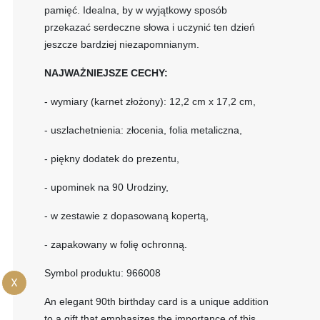
pamięć. Idealna, by w wyjątkowy sposób
przekazać serdeczne słowa i uczynić ten dzień
jeszcze bardziej niezapomnianym.
NAJWAŻNIEJSZE CECHY:
- wymiary (karnet złożony): 12,2 cm x 17,2 cm,
- uszlachetnienia: złocenia, folia metaliczna,
- piękny dodatek do prezentu,
- upominek na 90 Urodziny,
- w zestawie z dopasowaną kopertą,
- zapakowany w folię ochronną.
Symbol produktu: 966008
X
An elegant 90th birthday card is a unique addition
to a gift that emphasizes the importance of this