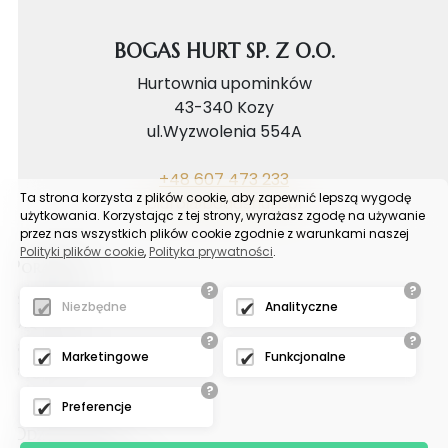
BOGAS HURT SP. Z O.O.
Hurtownia upominków
43-340 Kozy
ul.Wyzwolenia 554A
+48 607 473 233
Ta strona korzysta z plików cookie, aby zapewnić lepszą wygodę
biuro@bogashurt.pl
użytkowania. Korzystając z tej strony, wyrażasz zgodę na używanie
przez nas wszystkich plików cookie zgodnie z warunkami naszej
Polityki plików cookie
,
Polityka prywatności
.
Poradnik
?
?
Reklamacje
Niezbędne
Analityczne
FAQ
?
?
Samouczek
Marketingowe
Funkcjonalne
Blog
?
Preferencje
Odział tychy