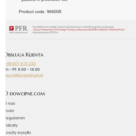
Product code: 966008
Obsługa Klienta
+48 607 473 233
Pn - Pt: 6.00 - 14.00
biuro@bogashurt.pl
O dowcipne.com
O nas
Rodo
Regulamin
Rabaty
Koszty wysyłki