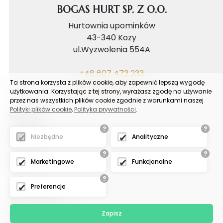
BOGAS HURT SP. Z O.O.
Hurtownia upominków
43-340 Kozy
ul.Wyzwolenia 554A
+48 607 473 233
Ta strona korzysta z plików cookie, aby zapewnić lepszą wygodę
biuro@bogashurt.pl
użytkowania. Korzystając z tej strony, wyrażasz zgodę na używanie
przez nas wszystkich plików cookie zgodnie z warunkami naszej
Polityki plików cookie
,
Polityka prywatności
.
Poradnik
?
?
Reklamacje
Niezbędne
Analityczne
FAQ
?
?
Samouczek
Marketingowe
Funkcjonalne
Blog
?
Preferencje
Odział tychy
Zapisz
Hurtownia upominków