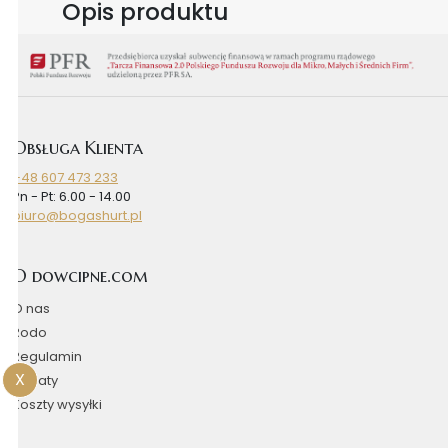
Opis produktu
Obsługa Klienta
+48 607 473 233
Pn - Pt: 6.00 - 14.00
biuro@bogashurt.pl
O dowcipne.com
O nas
Rodo
Regulamin
X
Rabaty
Koszty wysyłki