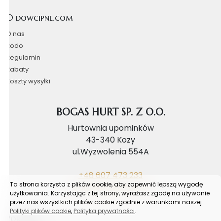
O dowcipne.com
O nas
Rodo
Regulamin
Rabaty
Koszty wysyłki
BOGAS HURT SP. Z O.O.
Hurtownia upominków
43-340 Kozy
ul.Wyzwolenia 554A
+48 607 473 233
Ta strona korzysta z plików cookie, aby zapewnić lepszą wygodę
biuro@bogashurt.pl
użytkowania. Korzystając z tej strony, wyrażasz zgodę na używanie
przez nas wszystkich plików cookie zgodnie z warunkami naszej
Polityki plików cookie
,
Polityka prywatności
.
Poradnik