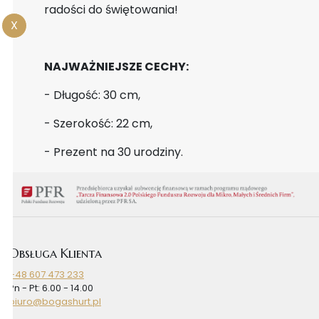
radości do świętowania!
X
NAJWAŻNIEJSZE CECHY:
- Długość: 30 cm,
- Szerokość: 22 cm,
- Prezent na 30 urodziny.
Obsługa Klienta
+48 607 473 233
Pn - Pt: 6.00 - 14.00
biuro@bogashurt.pl