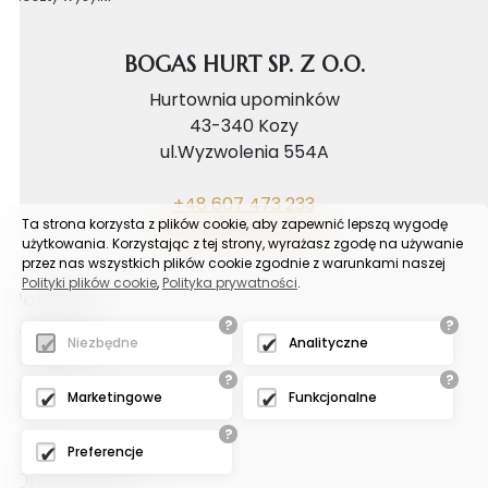
BOGAS HURT SP. Z O.O.
Hurtownia upominków
43-340 Kozy
ul.Wyzwolenia 554A
+48 607 473 233
Ta strona korzysta z plików cookie, aby zapewnić lepszą wygodę
biuro@bogashurt.pl
użytkowania. Korzystając z tej strony, wyrażasz zgodę na używanie
przez nas wszystkich plików cookie zgodnie z warunkami naszej
Polityki plików cookie
,
Polityka prywatności
.
Poradnik
?
?
Reklamacje
Niezbędne
Analityczne
FAQ
?
?
Samouczek
Marketingowe
Funkcjonalne
Blog
?
Preferencje
Odział tychy