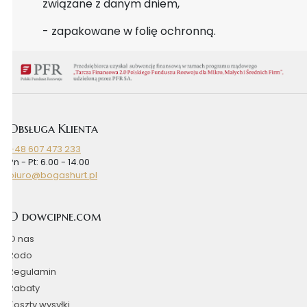
związane z danym dniem,
- zapakowane w folię ochronną.
Obsługa Klienta
+48 607 473 233
Pn - Pt: 6.00 - 14.00
biuro@bogashurt.pl
O dowcipne.com
O nas
Rodo
Regulamin
Rabaty
Koszty wysyłki