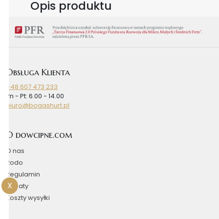
Opis produktu
Obsługa Klienta
+48 607 473 233
Pn - Pt: 6.00 - 14.00
biuro@bogashurt.pl
O dowcipne.com
O nas
Rodo
Regulamin
X
Rabaty
Koszty wysyłki