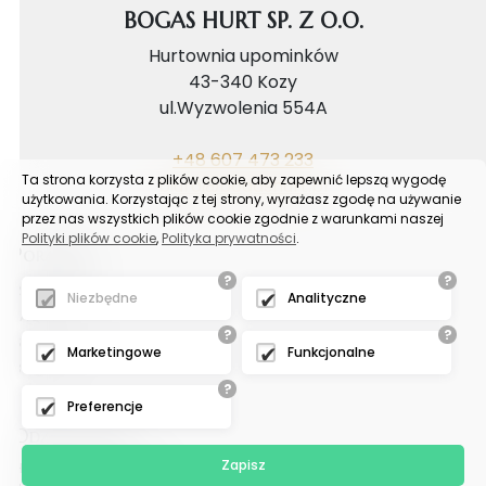
BOGAS HURT SP. Z O.O.
Hurtownia upominków
43-340 Kozy
ul.Wyzwolenia 554A
+48 607 473 233
Ta strona korzysta z plików cookie, aby zapewnić lepszą wygodę
biuro@bogashurt.pl
użytkowania. Korzystając z tej strony, wyrażasz zgodę na używanie
przez nas wszystkich plików cookie zgodnie z warunkami naszej
Polityki plików cookie
,
Polityka prywatności
.
Poradnik
?
?
Reklamacje
Niezbędne
Analityczne
FAQ
?
?
Samouczek
Marketingowe
Funkcjonalne
Blog
?
Preferencje
Odział tychy
Zapisz
Hurtownia upominków