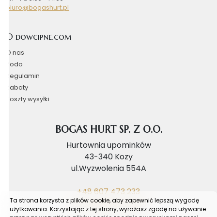
biuro@bogashurt.pl
O dowcipne.com
O nas
Rodo
Regulamin
Rabaty
Koszty wysyłki
BOGAS HURT SP. Z O.O.
Hurtownia upominków
43-340 Kozy
ul.Wyzwolenia 554A
+48 607 473 233
Ta strona korzysta z plików cookie, aby zapewnić lepszą wygodę
biuro@bogashurt.pl
użytkowania. Korzystając z tej strony, wyrażasz zgodę na używanie