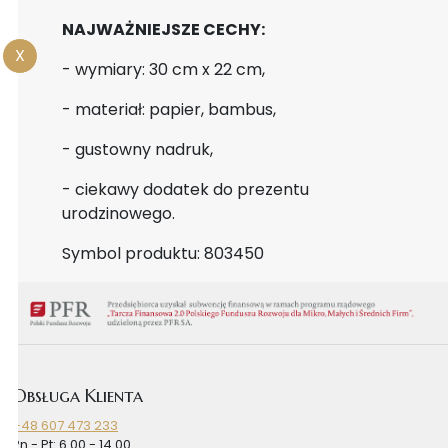
NAJWAŻNIEJSZE CECHY:
X
- wymiary: 30 cm x 22 cm,
- materiał: papier, bambus,
- gustowny nadruk,
- ciekawy dodatek do prezentu
urodzinowego.
Symbol produktu: 803450
Obsługa Klienta
+48 607 473 233
Pn - Pt: 6.00 - 14.00