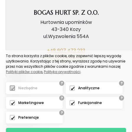
BOGAS HURT SP. Z O.O.
Hurtownia upominków
43-340 Kozy
ul.Wyzwolenia 554A
+48 607 473 233
Ta strona korzysta z plików cookie, aby zapewnić lepszą wygodę
biuro@bogashurt.pl
użytkowania. Korzystając z tej strony, wyrażasz zgodę na używanie
przez nas wszystkich plików cookie zgodnie z warunkami naszej
Polityki plików cookie
,
Polityka prywatności
.
Poradnik
?
?
Reklamacje
Niezbędne
Analityczne
FAQ
?
?
Samouczek
Marketingowe
Funkcjonalne
Blog
?
Preferencje
Odział tychy