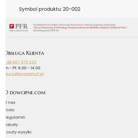
Symbol produktu: 20-002
Obsługa Klienta
+48 607 473 233
Pn - Pt: 6.00 - 14.00
biuro@bogashurt.pl
O dowcipne.com
O nas
Rodo
Regulamin
Rabaty
Koszty wysyłki