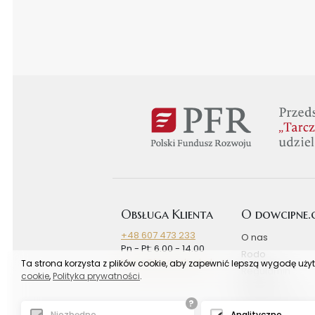
Obsługa Klienta
O dowcipne
+48 607 473 233
O nas
Pn - Pt: 6.00 - 14.00
Rodo
biuro@bogashurt.pl
Ta strona korzysta z plików cookie, aby zapewnić lepszą wygodę uży
Regulamin
cookie
,
Polityka prywatności
.
Rabaty
?
Koszty wysyłki
Niezbędne
Analityczne