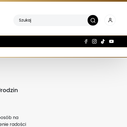
rodzin
posób na
enie radości