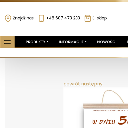
Znajdź nas
+48 607 473 233
E-sklep
PRODUKTY
INFORMACJE
NOWOŚCI
powrót
następny