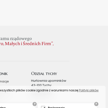
dnik
Odział tychy
Hurtownia upominków
macje
43-100 Tychy
ul. Sadowa 6
s wszystkich plików cookie zgodnie z warunkami naszej
Polityki plików
uczek
(sektor G-13)
?
?
alne
Preferencje