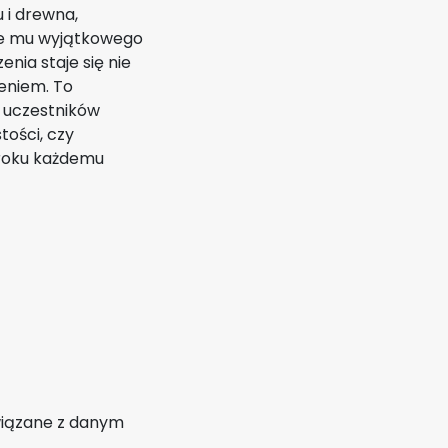
i drewna,
aje mu wyjątkowego
enia staje się nie
eniem. To
 uczestników
ości, czy
uroku każdemu
wiązane z danym