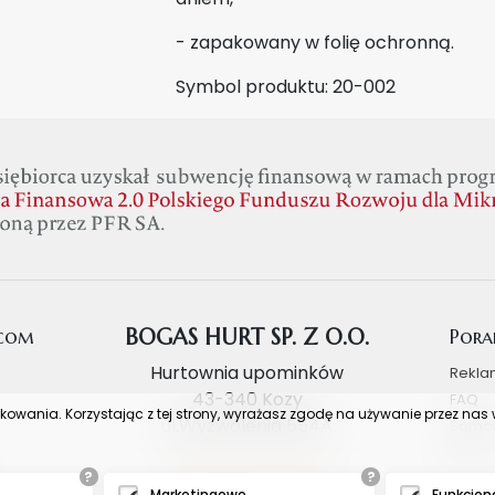
- zapakowany w folię ochronną.
Symbol produktu: 20-002
.com
BOGAS HURT SP. Z O.O.
Pora
Hurtownia upominków
Rekla
43-340 Kozy
FAQ
tkowania. Korzystając z tej strony, wyrażasz zgodę na używanie przez na
ul.Wyzwolenia 554A
Samo
Blog
+48 607 473 233
?
?
Marketingowe
Funkcjon