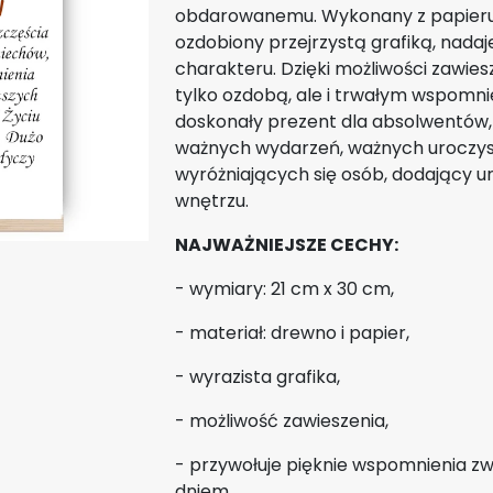
obdarowanemu. Wykonany z papieru 
ozdobiony przejrzystą grafiką, nad
charakteru. Dzięki możliwości zawiesz
tylko ozdobą, ale i trwałym wspomni
doskonały prezent dla absolwentów,
ważnych wydarzeń, ważnych uroczyst
wyróżniających się osób, dodający 
wnętrzu.
NAJWAŻNIEJSZE CECHY:
- wymiary: 21 cm x 30 cm,
- materiał: drewno i papier,
- wyrazista grafika,
- możliwość zawieszenia,
- przywołuje pięknie wspomnienia z
dniem,