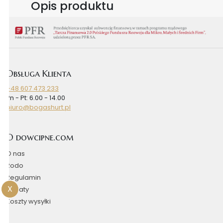
Opis produktu
Obsługa Klienta
+48 607 473 233
Pn - Pt: 6.00 - 14.00
biuro@bogashurt.pl
O dowcipne.com
O nas
Rodo
Regulamin
X
Rabaty
Koszty wysyłki