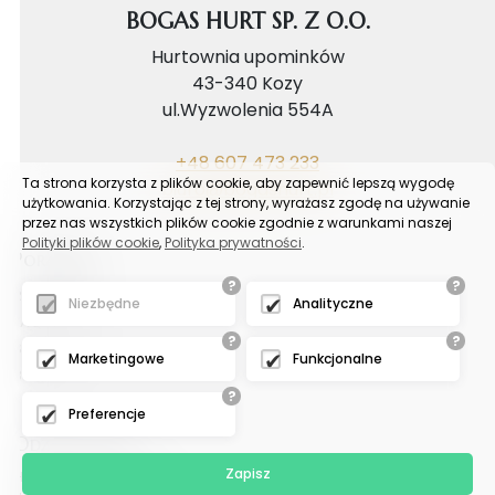
BOGAS HURT SP. Z O.O.
Hurtownia upominków
43-340 Kozy
ul.Wyzwolenia 554A
+48 607 473 233
Ta strona korzysta z plików cookie, aby zapewnić lepszą wygodę
biuro@bogashurt.pl
użytkowania. Korzystając z tej strony, wyrażasz zgodę na używanie
przez nas wszystkich plików cookie zgodnie z warunkami naszej
Polityki plików cookie
,
Polityka prywatności
.
Poradnik
?
?
Reklamacje
Niezbędne
Analityczne
FAQ
?
?
Samouczek
Marketingowe
Funkcjonalne
Blog
?
Preferencje
Odział tychy
Zapisz
Hurtownia upominków