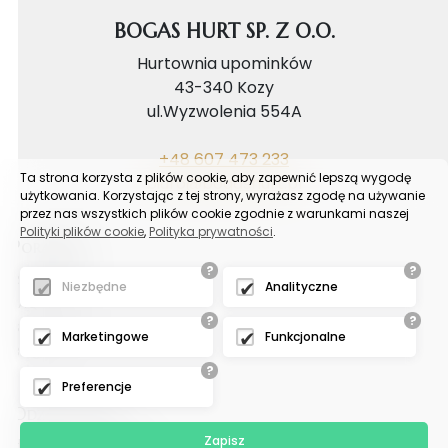
BOGAS HURT SP. Z O.O.
Hurtownia upominków
43-340 Kozy
ul.Wyzwolenia 554A
+48 607 473 233
Ta strona korzysta z plików cookie, aby zapewnić lepszą wygodę
biuro@bogashurt.pl
użytkowania. Korzystając z tej strony, wyrażasz zgodę na używanie
przez nas wszystkich plików cookie zgodnie z warunkami naszej
Polityki plików cookie
,
Polityka prywatności
.
Poradnik
?
?
Reklamacje
Niezbędne
Analityczne
FAQ
?
?
Samouczek
Marketingowe
Funkcjonalne
Blog
?
Preferencje
Odział tychy
Zapisz
Hurtownia upominków