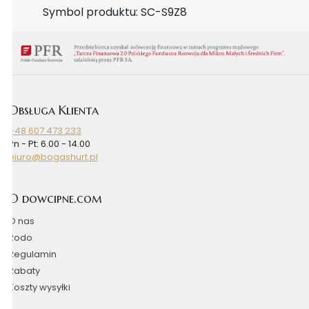
Symbol produktu: SC-S9Z8
Obsługa Klienta
+48 607 473 233
Pn - Pt: 6.00 - 14.00
biuro@bogashurt.pl
O dowcipne.com
O nas
Rodo
Regulamin
Rabaty
Koszty wysyłki